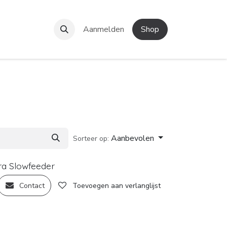
e!
Contact
Aanmelden
Shop
Aanbevolen
Sorteer op:
uw!
ra Slowfeeder
Contact
Toevoegen aan verlanglijst