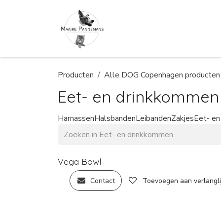
Overslaan naar inhoud
Producten
Alle DOG Copenhagen producten
Eet- en drinkkommen
Harnassen
Halsbanden
Leibanden
Zakjes
Eet- e
Vega Bowl
Contact
Toevoegen aan verlangli