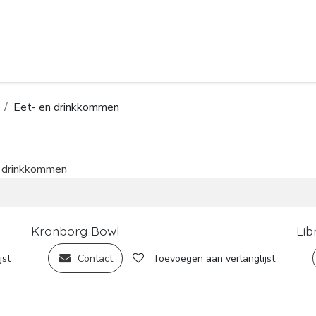
Hoe kan ik je helpen?
Hey, ik ben Maaik
Eet- en drinkkommen
n drinkkommen
Nie
Kronborg Bowl
Lib
jst
Contact
Toevoegen aan verlanglijst