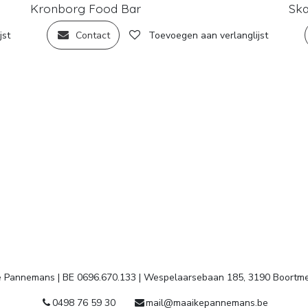
Kronborg Food Bar
Sk
jst
Contact
Toevoegen aan verlanglijst
 Pannemans | BE 0696.670.133 | Wespelaarsebaan 185, 3190 Boortm
0498 76 59 30
mail@maaikepannemans.be