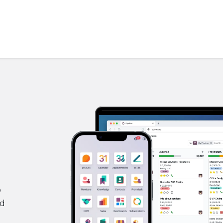
Hoe kan ik je helpen?
Hey, ik ben Maaik
p
ud