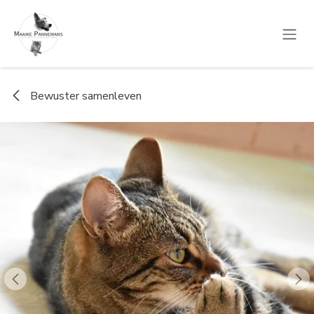
Overslaan naar inhoud
Bewuster samenleven