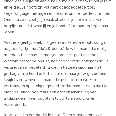
eindeloze twijfelen aan elke keuze die je maakt voor jezelf
en je dier. Je hoofd zit vol met goedbedoelde tips,
tegenstrijdige meningen en de druk om het perfect te doen.
Ondertussen voel je je vaak alleen in je zoektocht: wie
begrijpt nu echt waar jij en je hond of kat samen tegenaan
lopen?
Wat je eigenlijk zoekt, is geen kant-en-klare oplossing of
nog een lijstje met ‘do’s & don’ts’. Je wil iemand die met je
meedenkt, die samen met jou op zoek gaat naar het
waarom achter de onrust, het gedoe of de onzekerheid. Je
verlangt naar begeleiding die niet alleen kijkt naar het
gedrag van je hond of kat, maar ook naar jouw gevoelens,
twijfels en wensen. Iemand die je helpt om weer te
vertrouwen op je eigen gevoel, zodat samenleven met je
dier niet langer voelt als een aaneenschakeling van
uitdagingen, maar juist als iets lichts, natuurlijks en
verbindends.
Je wil een traject dat bij je past. Geen standaardpakket,