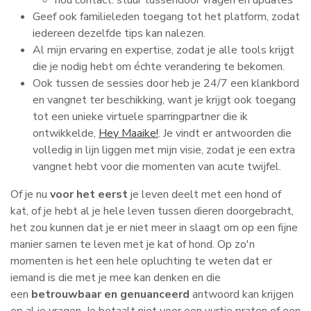
hou contact: stuur tussendoor vragen en updates
Geef ook familieleden toegang tot het platform, zodat
iedereen dezelfde tips kan nalezen.
Al mijn ervaring en expertise, zodat je alle tools krijgt
die je nodig hebt om échte verandering te bekomen.
Ook tussen de sessies door heb je 24/7 een klankbord
en vangnet ter beschikking, want je krijgt ook toegang
tot een unieke virtuele sparringpartner die ik
ontwikkelde,
Hey Maaike!
. Je vindt er antwoorden die
volledig in lijn liggen met mijn visie, zodat je een extra
vangnet hebt voor die momenten van acute twijfel.
Of je nu
voor het eerst
je leven deelt met een hond of
kat, of je hebt al je hele leven tussen dieren doorgebracht,
het zou kunnen dat je er niet meer in slaagt om op een fijne
manier samen te leven met je kat of hond. Op zo'n
momenten is het een hele opluchting te weten dat er
iemand is die met je mee kan denken en die
een
betrouwbaar en genuanceerd
antwoord kan krijgen