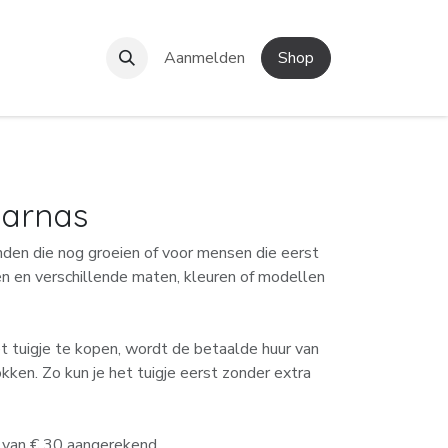
e!
Contact
Aanmelden
Shop
harnas
nden die nog groeien of voor mensen die eerst
en en verschillende maten, kleuren of modellen
et tuigje te kopen, wordt de betaalde huur van
kken. Zo kun je het tuigje eerst zonder extra
 van € 30 aangerekend.