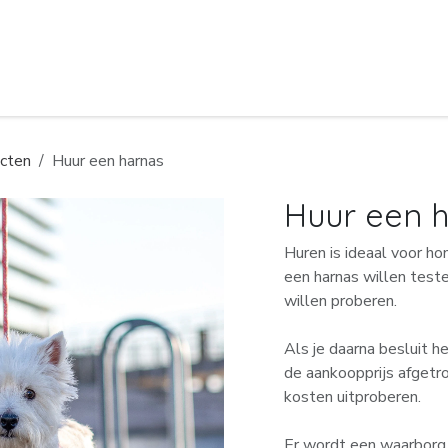
Hoe kan ik je helpen?
Hey, ik ben Maaik
cten
Huur een harnas
Huur een 
Huren is ideaal voor ho
een harnas willen test
willen proberen.
Als je daarna besluit h
de aankoopprijs afgetro
kosten uitproberen.
Er wordt een waarborg