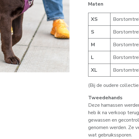
Maten
XS
Borstomtre
S
Borstomtre
M
Borstomtre
L
Borstomtre
XL
Borstomtre
(Bij de oudere collectie
Tweedehands
Deze harnassen werden 
heb ik na verkoop terug
gewassen en gecontrole
genomen werden. Ze ve
wat gebruikssporen.