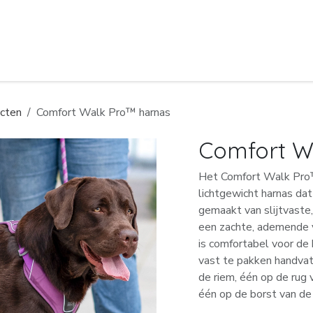
Hoe kan ik je helpen?
Hey, ik ben Maaik
cten
Comfort Walk Pro™ harnas
Comfort W
Het Comfort Walk Pro™
lichtgewicht harnas dat 
gemaakt van slijtvaste
een zachte, ademende v
is comfortabel voor de 
vast te pakken handva
de riem, één op de rug
één op de borst van de h